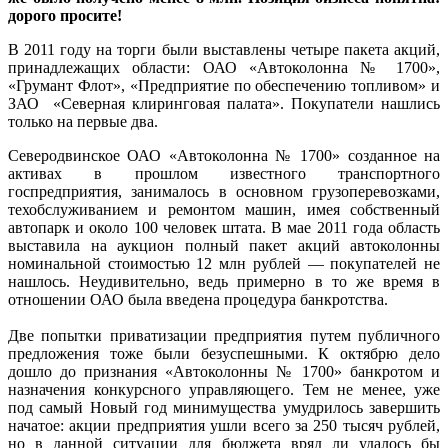
дорого просите!
В 2011 году на торги были выставлены четыре пакета акций,
принадлежащих области: ОАО «Автоколонна № 1700»,
«Грумант Флот», «Предприятие по обеспечению топливом» и
ЗАО «Северная клиринговая палата». Покупатели нашлись
только на первые два.
Северодвинское ОАО «Автоколонна № 1700» созданное на
активах в прошлом известного транспортного
госпредприятия, занималось в основном грузоперевозками,
техобслуживанием и ремонтом машин, имея собственный
автопарк и около 100 человек штата. В мае 2011 года область
выставила на аукцион полный пакет акций автоколонны
номинальной стоимостью 12 млн рублей — покупателей не
нашлось. Неудивительно, ведь примерно в то же время в
отношении ОАО была введена процедура банкротства.
Две попытки приватизации предприятия путем публичного
предложения тоже были безуспешными. К октябрю дело
дошло до признания «Автоколонны № 1700» банкротом и
назначения конкурсного управляющего. Тем не менее, уже
под самый Новый год минимущества умудрилось завершить
начатое: акции предприятия ушли всего за 250 тысяч рублей,
но в данной ситуации для бюджета вряд ли удалось бы