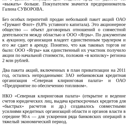
«выжать» больше. Покупателем значится предприниматель
Галина СУВОРОВА.
Без особых перипетий продан небольшой пакет акций ОАО
«Грумант Флот» (9,8% уставного капитала). Это акционерное
общество — объект договорных отношений о совместной
деятельности между областью и ООО «Ягры». По документам
к аукциону, организация владеет единственным траулером и
его же сдает в аренду. Понятно, что как таковых торгов не
было: ООО «Ягры» как единственный их участник получило
акции по начальной стоимости, положив «в копилку» региона
2 млн рублей.
Два пакета акций, включенных в план приватизации на 2011
год, остались непроданными: ЗАО небанковская кредитная
организация «Северная клиринговая палата» и ОАО
«Предприятие по обеспечению топливом».
НКО «Северная клиринговая палата» (открытие и ведение
счетов юридических лиц, выдача краткосрочных кредитов для
«быстрых» расчетов и др.) создавалось совместными
усилиями кредитных организаций области и органов власти в
середине 90-х — для ускорения ряда банковских операций в
тяжелый экономический период.