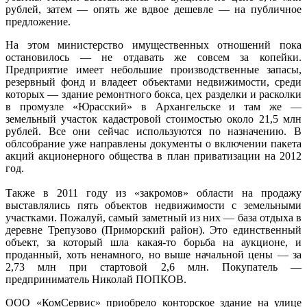
рублей, затем — опять же вдвое дешевле — на публичное
предложение.
На этом министерство имущественных отношений пока
остановилось — не отдавать же совсем за копейки.
Предприятие имеет небольшие производственные запасы,
резервный фонд и владеет объектами недвижимости, среди
которых — здание ремонтного бокса, цех разделки и расколки
в промузле «Юрасский» в Архангельске и там же —
земельный участок кадастровой стоимостью около 21,5 млн
рублей. Все они сейчас используются по назначению. В
облсобрание уже направлены документы о включении пакета
акций акционерного общества в план приватизации на 2012
год.
Также в 2011 году из «закромов» области на продажу
выставлялись пять объектов недвижимости с земельными
участками. Пожалуй, самый заметный из них — база отдыха в
деревне Трепузово (Приморский район). Это единственный
объект, за который шла какая-то борьба на аукционе, и
проданный, хоть ненамного, но выше начальной цены — за
2,73 млн при стартовой 2,6 млн. Покупатель —
предприниматель Николай ПОПКОВ.
ООО «КомСервис» приобрело конторское здание на улице