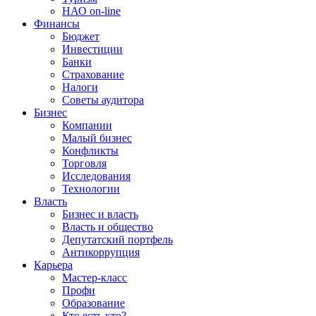
НАО on-line
Финансы
Бюджет
Инвестиции
Банки
Страхование
Налоги
Советы аудитора
Бизнес
Компании
Малый бизнес
Конфликты
Торговля
Исследования
Технологии
Власть
Бизнес и власть
Власть и общество
Депутатский портфель
Антикоррупция
Карьера
Мастер-класс
Профи
Образование
Кто есть кто?