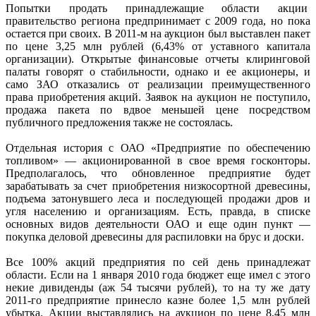
Попытки продать принадлежащие области акции
правительство региона предпринимает с 2009 года, но пока
остается при своих. В 2011-м на аукцион был выставлен пакет
по цене 3,25 млн рублей (6,43% от уставного капитала
организации). Открытые финансовые отчеты клиринговой
палаты говорят о стабильности, однако и ее акционеры, и
само ЗАО отказались от реализации преимущественного
права приобретения акций. Заявок на аукцион не поступило,
продажа пакета по вдвое меньшей цене посредством
публичного предложения также не состоялась.
Отдельная история с ОАО «Предприятие по обеспечению
топливом» — акционированной в свое время госконторы.
Предполагалось, что обновленное предприятие будет
зарабатывать за счет приобретения низкосортной древесины,
подъема затонувшего леса и последующей продажи дров и
угля населению и организациям. Есть, правда, в списке
основных видов деятельности ОАО и еще один пункт —
покупка деловой древесины для распиловки на брус и доски.
Все 100% акций предприятия по сей день принадлежат
области. Если на 1 января 2010 года бюджет еще имел с этого
некие дивиденды (аж 54 тысячи рублей), то на ту же дату
2011-го предприятие принесло казне более 1,5 млн рублей
убытка. Акции выставлялись на аукцион по цене 8,45 млн