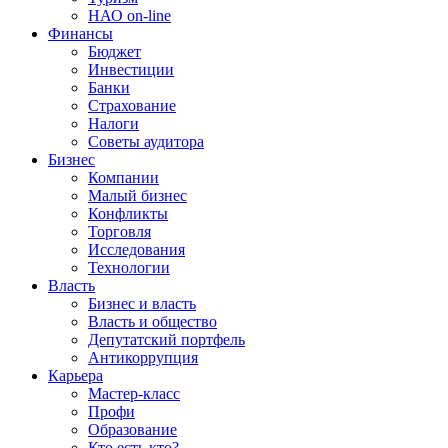
НАО on-line
Финансы
Бюджет
Инвестиции
Банки
Страхование
Налоги
Советы аудитора
Бизнес
Компании
Малый бизнес
Конфликты
Торговля
Исследования
Технологии
Власть
Бизнес и власть
Власть и общество
Депутатский портфель
Антикоррупция
Карьера
Мастер-класс
Профи
Образование
Кто есть кто?