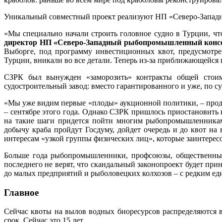
Уникальный совместный проект реализуют НП «Северо-Западн
«Мы специально начали строить головное судно в Турции, чт
директор НП «Северо-Западный рыбопромышленный кон
Выборге, под программу инвестиционных квот, предусмотр
Турции, вникали во все детали. Теперь из-за приближающейся 
СЗРК был вынужден «заморозить» контракты общей стоим
судостроительный завод: вместо гарантированного и уже, по су
«Мы уже видим первые «плоды» аукционной политики, – продо
– сентябре этого года. Однако СЗРК пришлось приостановить 
на такие шаги придется пойти многим рыбопромышленникам
добычу краба пройдут Госдуму, дойдет очередь и до квот на
интересам «узкой группы физических лиц», которые заинтерес
Больше года рыбопромышленники, профсоюзы, общественные 
последнего не верят, что скандальный законопроект будет пр
до малых предприятий и рыболовецких колхозов – с редким ед
Главное
Сейчас квоты на вылов водных биоресурсов распределяются 
срок. Сейчас это 15 лет.