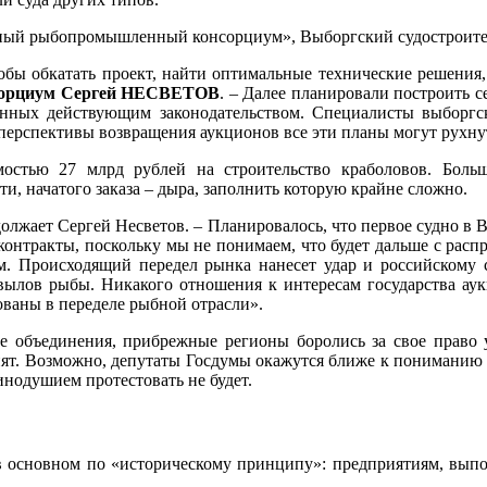
ый рыбопромышленный консорциум», Выборгский судостроитель
обы обкатать проект, найти оптимальные технические решения,
сорциум Сергей НЕСВЕТОВ
. – Далее планировали построить с
енных действующим законодательством. Специалисты выборгс
перспективы возвращения аукционов все эти планы могут рухнут
остью 27 млрд рублей на строительство краболовов. Бол
ти, начатого заказа – дыра, заполнить которую крайне сложно.
лжает Сергей Несветов. – Планировалось, что первое судно в 
контракты, поскольку мы не понимаем, что будет дальше с расп
. Происходящий передел рынка нанесет удар и российскому 
 вылов рыбы. Никакого отношения к интересам государства ау
ованы в переделе рыбной отрасли».
объединения, прибрежные регионы боролись за свое право у
инят. Возможно, депутаты Госдумы окажутся ближе к пониманию т
инодушием протестовать не будет.
в основном по «историческому принципу»: предприятиям, выпо