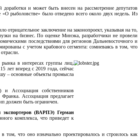
й доработки и может быть внесен на рассмотрение депутатов
О рыболовстве» было отведено всего около двух недель. Из
о отрицательное заключение на законопроект, указывая на то,
узки на бизнес. По оценке Минэка, разработчики не провели
омическими последствиями для регионов Дальневосточного и
рованы с учетом крабового сегмента: сомневаясь в том, что
 отрасли.
 рынка в интересах группы лиц,
 лет вперед с 2019 года, сейчас
кшу – основные объекты промысла
) и Ассоциация собственников
 Франка. Ассоциация предлагает
ип должен быть ограничен.
и экспортеров (ВАРПЭ) Герман
нного комплекса, что приведет к
в том, что оно изначально проектировалось и строилось как