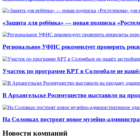
«Защита для ребёнка» — новая подписка «Ростеле
Региональное УФНС рекомендует проверить рекв
Участок по программе КРТ в Соломбале не нашё
В Архангельске Росимущество выставило на про
На Соловках построят новое музейно-администра
Новости компаний