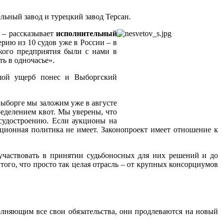
ный завод и турецкий завод Терсан.
 – рассказывает
исполнительный
ерию из 10 судов уже в России – в
кого предприятия были с нами в
ь в одночасье».
ьшой ущерб понес и Выборгский
Выборге мы заложим уже в августе
ределением квот. Мы уверены, что
судостроению. Если аукционы на
кционная политика не имеет. Законопроект имеет отношение к
частвовать в принятии судьбоносных для них решений и до
ого, что просто так целая отрасль – от крупных консорциумов
лняющим все свои обязательства, они продлеваются на новый