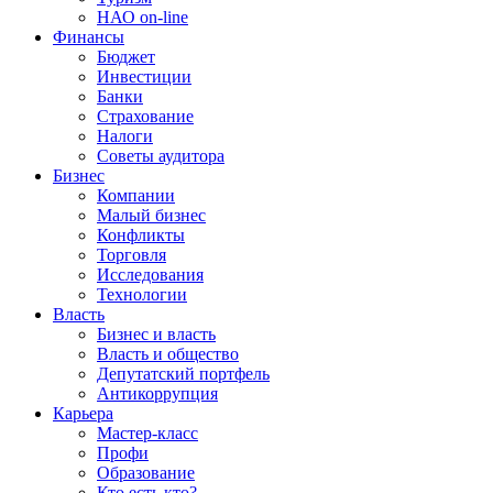
НАО on-line
Финансы
Бюджет
Инвестиции
Банки
Страхование
Налоги
Советы аудитора
Бизнес
Компании
Малый бизнес
Конфликты
Торговля
Исследования
Технологии
Власть
Бизнес и власть
Власть и общество
Депутатский портфель
Антикоррупция
Карьера
Мастер-класс
Профи
Образование
Кто есть кто?