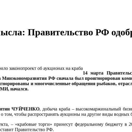
смысла: Правительство РФ одоб
14 марта Правительс
 Минэкономразвития РФ сначала был проигнорирован комис
игнорированы и многочисленные обращения рыбаков, отрас
СМИ, начался.
тантин ЧУЙЧЕНКО
, добыча краба – высокомаржинальный бизн
 о том, чтобы распространять аукционы на другие виды водных би
оекта, – «крабовые торги» принесут федеральному бюджету в 2
оставит Правительство РФ.