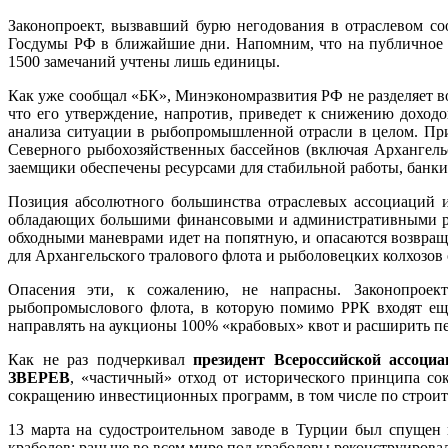
Законопроект, вызвавший бурю негодования в отраслевом со
Госдумы РФ в ближайшие дни. Напомним, что на публичное 
1500 замечаний учтены лишь единицы.
Как уже сообщал «БК», Мин­экономразвития РФ не разделяет в
что его утверждение, напротив, приведет к снижению доход
анализа ситуации в рыбопромышленной отрасли в целом. Пр
Северного рыбохозяйственных бассейнов (включая Архангель
заемщики обеспечены ресурсами для стабильной работы, банк
Позиция абсолютного большинства отраслевых ассоциаций и
обладающих большими финансовыми и административными ресур
обходными маневрами идет на попятную, и опасаются возвращ
для Архангельского тралового флота и рыболовецких колхозов 
Опасения эти, к сожалению, не напрасны. Законопроек
рыбопромыслового флота, в которую помимо РРК входят еще
направлять на аукционы 100% «крабовых» квот и расширить п
Как не раз подчеркивал
президент Всероссийской ассоци
ЗВЕРЕВ
, «частичный» отход от исторического принципа со
сокращению инвестиционных программ, в том числе по строител
13 марта на судостроительном заводе в Турции был спущен 
краболов: раньше во всем мире под краболовы реконструировал