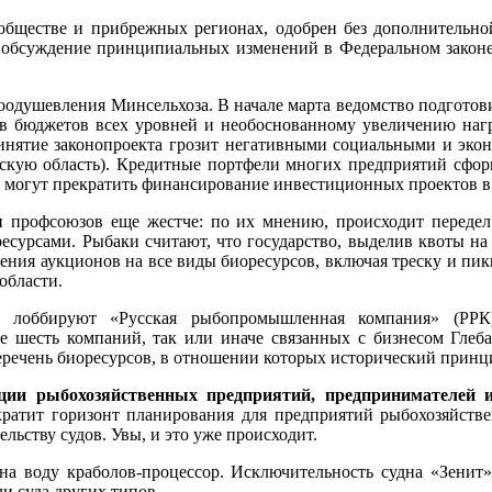
обществе и прибрежных регионах, одобрен без дополнительно
обсуждение принципиальных изменений в Федеральном законе «
оодушевления Минсельхоза. В начале марта ведомство подготовил
ов бюджетов всех уровней и необоснованному увеличению нагр
инятие законопроекта грозит негативными социальными и экон
скую область). Кредитные портфели многих предприятий сформи
и могут прекратить финансирование инвестиционных проектов в
 профсоюзов еще жестче: по их мнению, происходит передел
сами. Рыбаки считают, что государство, выделив квоты на 15
ения аукционов на все виды биоресурсов, включая треску и пи
области.
т лоббируют «Русская рыбопромышленная компания» (РРК
 шесть компаний, так или иначе связанных с бизнесом Глеба
еречень биоресурсов, в отношении которых исторический принц
ации рыбохозяйственных предприятий, предпринимателей 
кратит горизонт планирования для предприятий рыбохозяйстве
ьству судов. Увы, и это уже происходит.
на воду краболов-процессор. Исключительность судна «Зенит» 
и суда других типов.