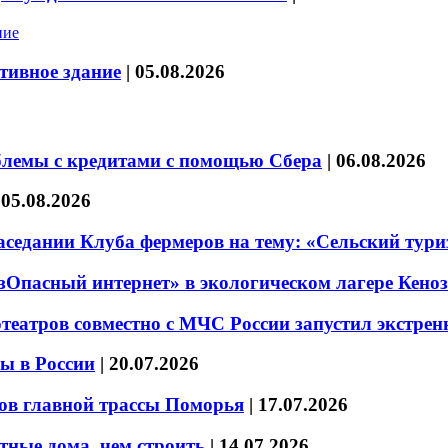
тивное здание
|
05.08.2026
блемы с кредитами с помощью Сбера
|
06.08.2026
|
05.08.2026
седании Клуба фермеров на тему: «Сельский тури
езОпасный интернет» в экологическом лагере Кено
театров совместно с МЧС России запустил экстре
ы в России
|
20.07.2026
ов главной трассы Поморья
|
17.07.2026
тные дома, чем строить
|
14.07.2026