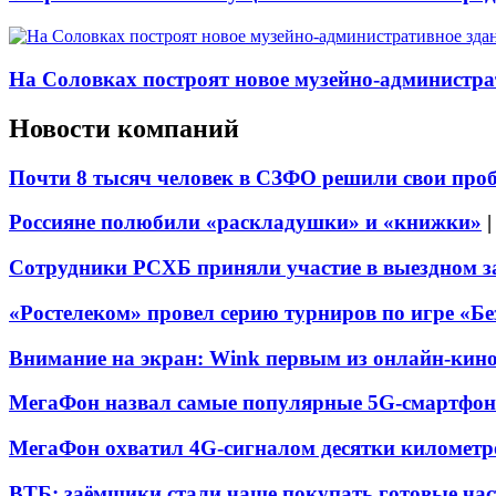
На Соловках построят новое музейно-администра
Новости компаний
Почти 8 тысяч человек в СЗФО решили свои про
Россияне полюбили «раскладушки» и «книжки»
Сотрудники РСХБ приняли участие в выездном за
«Ростелеком» провел серию турниров по игре «Б
Внимание на экран: Wink первым из онлайн-кино
МегаФон назвал самые популярные 5G-смартфон
МегаФон охватил 4G-сигналом десятки километр
ВТБ: заёмщики стали чаще покупать готовые час