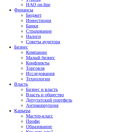
НАО on-line
Финансы
Бюджет
Инвестиции
Банки
Страхование
Налоги
Советы аудитора
Бизнес
Компании
Малый бизнес
Конфликты
Торговля
Исследования
Технологии
Власть
Бизнес и власть
Власть и общество
Депутатский портфель
Антикоррупция
Карьера
Мастер-класс
Профи
Образование
Кто есть кто?