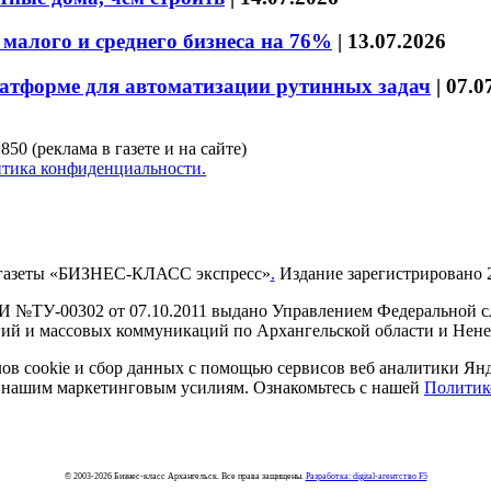
малого и среднего бизнеса на 76%
|
13.07.2026
латформе для автоматизации рутинных задач
|
07.0
850 (реклама в газете и на сайте)
тика конфиденциальности.
газеты «БИЗНЕС-КЛАСС экспресс»
.
Издание зарегистрировано 2
И №ТУ-00302 от 07.10.2011 выдано Управлением Федеральной сл
й и массовых коммуникаций по Архангельской области и Нен
в cookie и сбор данных с помощью сервисов веб аналитики Янде
ия нашим маркетинговым усилиям. Ознакомьтесь с нашей
Политик
© 2003-2026 Бизнес-класс Архангельск. Все права защищены.
Разработка: digital-агентство F5