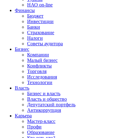
НАО on-line
Финансы
Бюджет
Инвестиции
Банки
Страхование
Налоги
Советы аудитора
Бизнес
Компании
Малый бизнес
Конфликты
Торговля
Исследования
Технологии
Власть
Бизнес и власть
Власть и общество
Депутатский портфель
Антикоррупция
Карьера
Мастер-класс
Профи
Образование
Кто есть кто?