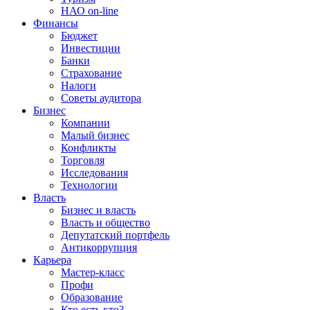
НАО on-line
Финансы
Бюджет
Инвестиции
Банки
Страхование
Налоги
Советы аудитора
Бизнес
Компании
Малый бизнес
Конфликты
Торговля
Исследования
Технологии
Власть
Бизнес и власть
Власть и общество
Депутатский портфель
Антикоррупция
Карьера
Мастер-класс
Профи
Образование
Кто есть кто?