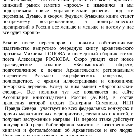
книжный рынок заметно «просел» и изменился, и мы
подстраиваем новые управленческие решения под эти
перемены. Думаю, в скором будущем бумажная книга станет
по-прежнему востребованной, а полиграфических
предприятий в России все меньше и меньше, и потому у нас
все будет хорошо».
Вскоре после переговоров с новыми собственниками
издательство выпустило очередную книгу архангельского
прозаика Михаила ПОПОВА и посмертный сборник стихов
поэта Александра РОСКОВА. Скоро увидит свет новое
краеведческое издание «Беломорский оберег»,
подготовленное к печати Архангельским региональным
отделением Русского географического общества, –
полноцветное, с яркими иллюстрациями и описаниями
поморских деревень. Вслед за ним выйдет «Каргопольский
словарь». Все новинки тут же появляются на сайте
Ассоциации книгоиздателей России (АСКИ), в состав
правления которой входит Екатерина Симонова. ИПП
«Правда Севера» участвует во всех федеральных конкурсах и
прочих маркетинговых мероприятиях, связанных с книгой, и
получает заслуженные награды. На первом этаже действует
популярный среди библиофилов магазин с качественными
книгами и фотоальбомами об Архангельске и его людях.
Ценовую политику менять не планируется.