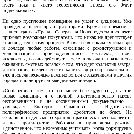
пусть пока и чисто теоретически, впредь его будут
поддерживать».
Ни одно пустующее помещение не уйдет с аукциона. Уже
проведены переговоры с риэлторами. Время от времени в
главное здание «Правды Севера» на Новгородском проспекте
приходят возможные покупатели, что никак не препятствует
книгоиздательскому процессу. В связи с высоким курсом евро
и доллара любые работы, связанные с реконструкцией и
модернизацией производственного комплекса, пока
исключены, но оно действует. После полугода напряженного
ожидания, смутных догадок о том, что ждет коллектив завтра,
и окончания рождественских каникул директор издательства
уже провела несколько важных встреч с заказчиками в других
городах и планирует новые деловые поездки.
«Сообщения о том, что на нашей базе будут созданы три
новые компании, я с полной ответственностью назову
беспочвенными и не обозначенными документально, –
утверждает Екатерина Симонова. – Издательско-
полиграфическое предприятие дробиться не будет. На
сегодняшний день мы сохранили практически весь коллектив
и все производство. Работаем в привычном режиме.
Единственное, что необходимо учитывать, когда формируешь
бизнес-планы, – это состояние рынка. В связи с кризисом