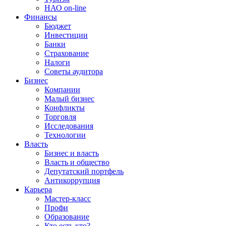
НАО on-line
Финансы
Бюджет
Инвестиции
Банки
Страхование
Налоги
Советы аудитора
Бизнес
Компании
Малый бизнес
Конфликты
Торговля
Исследования
Технологии
Власть
Бизнес и власть
Власть и общество
Депутатский портфель
Антикоррупция
Карьера
Мастер-класс
Профи
Образование
Кто есть кто?