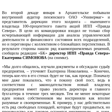
Во второй декаде января в Архангельске побывали
внутренний аудитор пензенского ОАО «Универмаг» и
представитель дирекции этого холдинга – нынешнего
владельца 100-процентного пакета акций ИПП «Правда
Севера». В цели их командировки входил не только сбор
исчерпывающей информации для анализа управленческой
деятельности и финансового состояния всех подразделений,
но и переговоры с коллективом о ближайших перспективах. В
результате стороны нашли ряд взаимоприемлемых решений,
сообщила редакции «БК»
директор ИПП «Правда Севера»
Екатерина СИМОНОВА
(на снимке).
«Мы долго общались, изучали документы и обсуждали судьбу
предприятия, – уточняет Екатерина Николаевна. – Конечно,
теперь кое-что в его стенах будет не так, как прежде. Поначалу
мне даже показалось, что я покину свой пост, ведь в
соответствии с законодательством новый владелец
предприятия имеет право уволить директора и главного
бухгалтера в течение трех месяцев. Тем не менее некоторые
идеи новых собственников мы восприняли как вполне
разумные и своевременные. К примеру, у нас действительно
есть ряд свободных площадей, которые будут продаваться, но
производство как таковое останется неизменным – и даже,