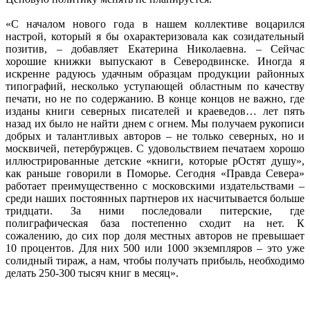
«С началом нового года в нашем коллективе воцарился
настрой, который я бы охарактеризовала как созидательный
позитив, – добавляет Екатерина Николаевна. – Сейчас
хорошие книжки выпускают в Северодвинске. Иногда я
искренне радуюсь удачным образцам продукции районных
типографий, несколько уступающей областным по качеству
печати, но не по содержанию. В конце концов не важно, где
изданы книги северных писателей и краеведов… лет пять
назад их было не найти днем с огнем. Мы получаем рукописи
добрых и талантливых авторов – не только северных, но и
москвичей, петербуржцев. С удовольствием печатаем хорошо
иллюстрированные детские «книги, которые рОстят душу»,
как раньше говорили в Поморье. Сегодня «Правда Севера»
работает преимущественно с московскими издательствами –
среди наших постоянных партнеров их насчитывается больше
тридцати. За ними последовали питерские, где
полиграфическая база постепенно сходит на нет. К
сожалению, до сих пор доля местных авторов не превышает
10 процентов. Для них 500 или 1000 экземпляров – это уже
солидный тираж, а нам, чтобы получать прибыль, необходимо
делать 250-300 тысяч книг в месяц».