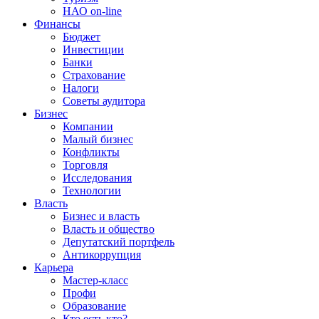
НАО on-line
Финансы
Бюджет
Инвестиции
Банки
Страхование
Налоги
Советы аудитора
Бизнес
Компании
Малый бизнес
Конфликты
Торговля
Исследования
Технологии
Власть
Бизнес и власть
Власть и общество
Депутатский портфель
Антикоррупция
Карьера
Мастер-класс
Профи
Образование
Кто есть кто?