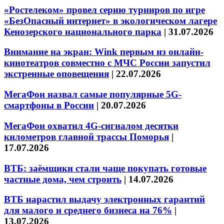
«Ростелеком» провел серию турниров по игре
«БезОпасный интернет» в экологическом лагере
Кенозерского национального парка
|
31.07.2026
Внимание на экран: Wink первым из онлайн-
кинотеатров совместно с МЧС России запустил
экстренные оповещения
|
22.07.2026
МегаФон назвал самые популярные 5G-
смартфоны в России
|
20.07.2026
МегаФон охватил 4G-сигналом десятки
километров главной трассы Поморья
|
17.07.2026
ВТБ: заёмщики стали чаще покупать готовые
частные дома, чем строить
|
14.07.2026
ВТБ нарастил выдачу электронных гарантий
для малого и среднего бизнеса на 76%
|
13.07.2026