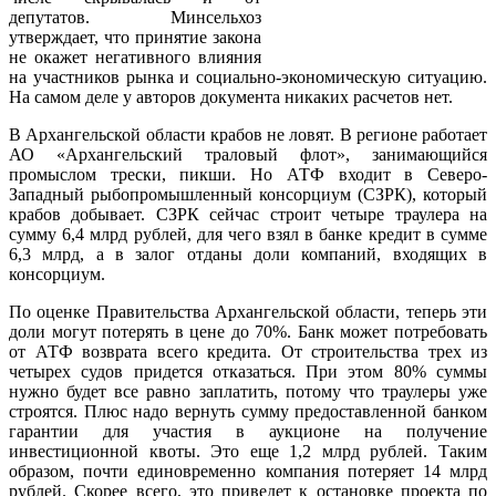
депутатов. Минсельхоз
утверждает, что принятие закона
не окажет негативного влияния
на участников рынка и социально-экономическую ситуацию.
На самом деле у авторов документа никаких расчетов нет.
В Архангельской области крабов не ловят. В регионе работает
АО «Архангельский траловый флот», занимающийся
промыслом трески, пикши. Но АТФ входит в Северо-
Западный рыбопромышленный консорциум (СЗРК), который
крабов добывает. СЗРК сейчас строит четыре траулера на
сумму 6,4 млрд рублей, для чего взял в банке кредит в сумме
6,3 млрд, а в залог отданы доли компаний, входящих в
консорциум.
По оценке Правительства Архангельской области, теперь эти
доли могут потерять в цене до 70%. Банк может потребовать
от АТФ возврата всего кредита. От строительства трех из
четырех судов придется отказаться. При этом 80% суммы
нужно будет все равно заплатить, потому что траулеры уже
строятся. Плюс надо вернуть сумму предоставленной банком
гарантии для участия в аукционе на получение
инвестиционной квоты. Это еще 1,2 млрд рублей. Таким
образом, почти единовременно компания потеряет 14 млрд
рублей. Скорее всего, это приведет к остановке проекта по