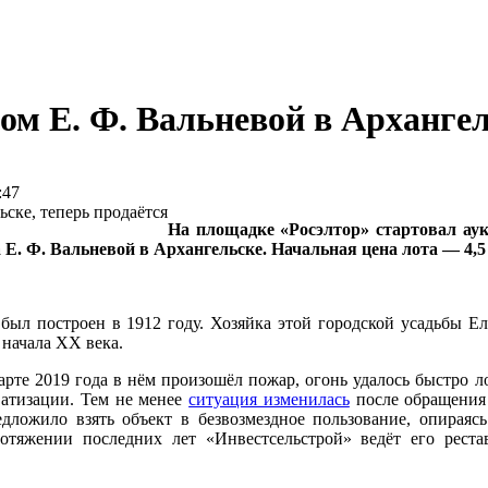
ом Е. Ф. Вальневой в Архангел
:47
На площадке «Росэлтор» стартовал ау
 Е. Ф. Вальневой в Архангельске. Начальная цена лота — 4,
был построен в 1912 году. Хозяйка этой городской усадьбы Е
 начала XX века.
рте 2019 года в нём произошёл пожар, огонь удалось быстро ло
ватизации. Тем не менее
ситуация изменилась
после обращения 
дложило взять объект в безвозмездное пользование, опираяс
тяжении последних лет «Инвестсельстрой» ведёт его рест