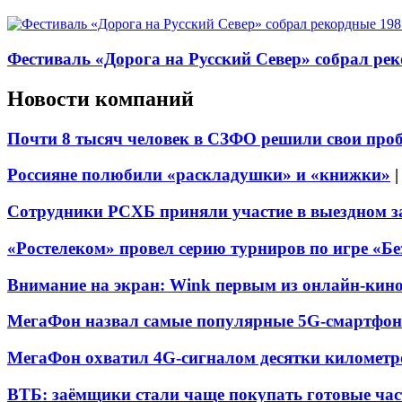
Фестиваль «Дорога на Русский Север» собрал ре
Новости компаний
Почти 8 тысяч человек в СЗФО решили свои про
Россияне полюбили «раскладушки» и «книжки»
Сотрудники РСХБ приняли участие в выездном за
«Ростелеком» провел серию турниров по игре «Б
Внимание на экран: Wink первым из онлайн-кино
МегаФон назвал самые популярные 5G-смартфон
МегаФон охватил 4G-сигналом десятки километр
ВТБ: заёмщики стали чаще покупать готовые час