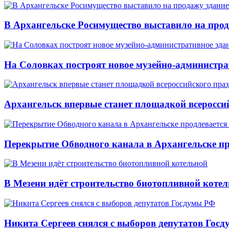
В Архангельске Росимущество выставило на про
На Соловках построят новое музейно-администра
Архангельск впервые станет площадкой всеросси
Перекрытие Обводного канала в Архангельске про
В Мезени идёт строительство биотопливной коте
Никита Сергеев снялся с выборов депутатов Гос