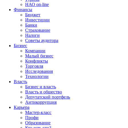
НАО on-line
Финансы
Бюджет
Инвестиции
Банки
Страхование
Налоги
Советы аудитора
Бизнес
Компании
Малый бизнес
Конфликты
Торговля
Исследования
Технологии
Власть
Бизнес и власть
Власть и общество
Депутатский портфель
Антикоррупция
Карьера
Мастер-класс
Профи
Образование
Кто есть кто?