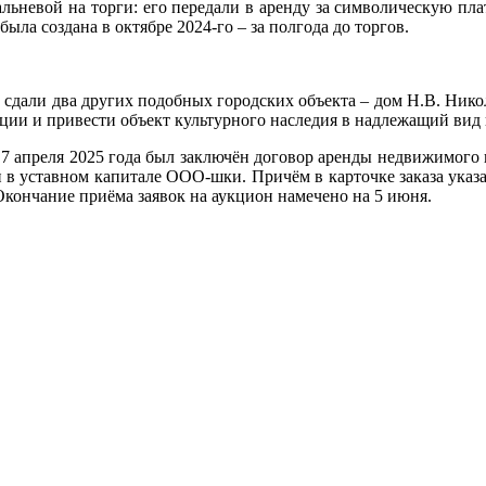
льневой на торги: его передали в аренду за символическую пла
ла создана в октябре 2024-го – за полгода до торгов.
 сдали два других подобных городских объекта – дом Н.В. Нико
ации и привести объект культурного наследия в надлежащий вид в
 апреля 2025 года был заключён договор аренды недвижимого и
 в уставном капитале ООО-шки. Причём в карточке заказа указ
. Окончание приёма заявок на аукцион намечено на 5 июня.