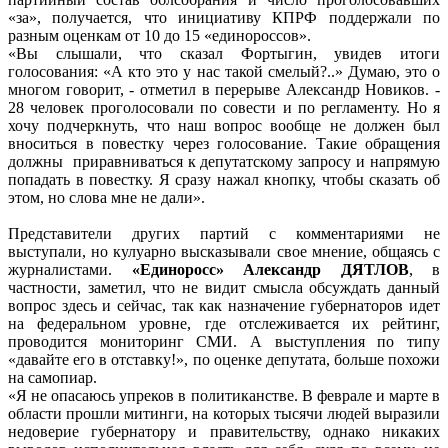
«за», получается, что инициативу КПРФ поддержали по
разным оценкам от 10 до 15 «единороссов».
«Вы слышали, что сказал Фортыгин, увидев итоги
голосования: «А кто это у нас такой смелый?..» Думаю, это о
многом говорит, - отметил в перерыве Александр Новиков. -
28 человек проголосовали по совести и по регламенту. Но я
хочу подчеркнуть, что наш вопрос вообще не должен был
вноситься в повестку через голосование. Такие обращения
должны приравниваться к депутатскому запросу и напрямую
попадать в повестку. Я сразу нажал кнопку, чтобы сказать об
этом, но слова мне не дали».
Представители других партий с комментариями не
выступали, но кулуарно высказывали свое мнение, общаясь с
журналистами.
«Единоросс» Александр ДЯТЛОВ
, в
частности, заметил, что не видит смысла обсуждать данный
вопрос здесь и сейчас, так как назначение губернаторов идет
на федеральном уровне, где отслеживается их рейтинг,
проводится мониторинг СМИ. А выступления по типу
«давайте его в отставку!», по оценке депутата, больше похожи
на самопиар.
«Я не опасаюсь упреков в политиканстве. В феврале и марте в
области прошли митинги, на которых тысячи людей выразили
недоверие губернатору и правительству, однако никаких