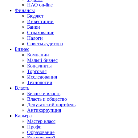
НАО on-line
Финансы
Бюджет
Инвестиции
Банки
Страхование
Налоги
Советы аудитора
Бизнес
Компании
Малый бизнес
Конфликты
Торговля
Исследования
Технологии
Власть
Бизнес и власть
Власть и общество
Депутатский портфель
Антикоррупция
Карьера
Мастер-класс
Профи
Образование
Кто есть кто?