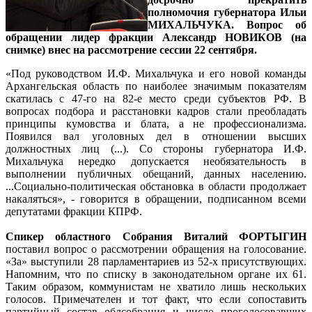
полномочия губернатора Ильи
МИХАЛЬЧУКА. Вопрос об
обращении
лидер фракции Александр НОВИКОВ
(на
снимке) внес на рассмотрение сессии 22 сентября.
«Под руководством И.Ф. Михальчука и его новой команды
Архангельская область по наиболее значимым показателям
скатилась с 47-го на 82-е место среди субъектов РФ. В
вопросах подбора и расстановки кадров стали преобладать
принципы кумовства и блата, а не профессионализма.
Появился вал уголовных дел в отношении высших
должностных лиц (...). Со стороны губернатора И.Ф.
Михальчука нередко допускается необязательность в
выполнении публичных обещаний, данных населению.
...Социально-политическая обстановка в области продолжает
накаляться», - говорится в обращении, подписанном всеми
депутатами фракции КПРФ.
Спикер областного Собрания Виталий ФОРТЫГИН
поставил вопрос о рассмотрении обращения на голосование.
«За» выступили 28 парламентариев из 52-х присутствующих.
Напомним, что по списку в законодательном органе их 61.
Таким образом, коммунистам не хватило лишь нескольких
голосов. Примечателен и тот факт, что если сопоставить
партийный состав облсобрания и число проголосовавших