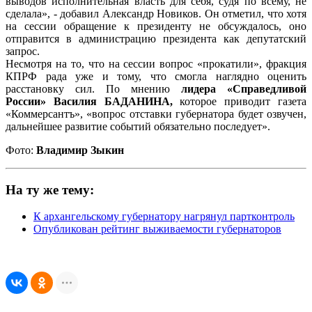
выводов исполнительная власть для себя, судя по всему, не
сделала», - добавил Александр Новиков. Он отметил, что хотя
на сессии обращение к президенту не обсуждалось, оно
отправится в администрацию президента как депутатский
запрос.
Несмотря на то, что на сессии вопрос «прокатили», фракция
КПРФ рада уже и тому, что смогла наглядно оценить
расстановку сил. По мнению
лидера «Справедливой
России» Василия БАДАНИНА,
которое приводит газета
«Коммерсантъ», «вопрос отставки губернатора будет озвучен,
дальнейшее развитие событий обязательно последует».
Фото:
Владимир Зыкин
На ту же тему:
К архангельскому губернатору нагрянул партконтроль
Опубликован рейтинг выживаемости губернаторов