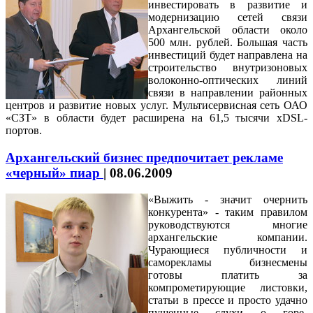
инвестировать в развитие и
модернизацию сетей связи
Архангельской области около
500 млн. рублей. Большая часть
инвестиций будет направлена на
строительство внутризоновых
волоконно-оптических линий
связи в направлении районных
центров и развитие новых услуг. Мультисервисная сеть ОАО
«СЗТ» в области будет расширена на 61,5 тысячи xDSL-
портов.
Архангельский бизнес предпочитает рекламе
«черный» пиар
|
08.06.2009
«Выжить - значит очернить
конкурента» - таким правилом
руководствуются многие
архангельские компании.
Чурающиеся публичности и
саморекламы бизнесмены
готовы платить за
компрометирующие листовки,
статьи в прессе и просто удачно
пущенные слухи о горе-