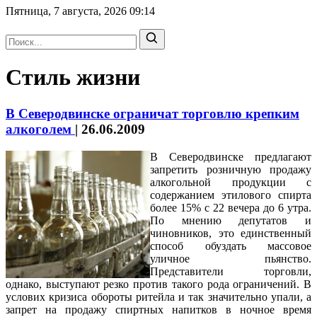
Пятница, 7 августа, 2026
09:14
Стиль жизни
В Северодвинске ограничат торговлю крепким
алкоголем
|
26.06.2009
В Северодвинске предлагают
запретить розничную продажу
алкогольной продукции с
содержанием этилового спирта
более 15% с 22 вечера до 6 утра.
По мнению депутатов и
чиновников, это единственный
способ обуздать массовое
уличное пьянство.
Представители торговли,
однако, выступают резко против такого рода ограничений. В
услових кризиса обороты ритейла и так значительно упали, а
запрет на продажу спиртных напитков в ночное время