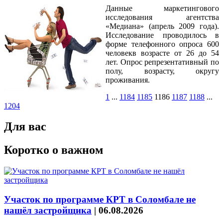
Данные маркетингового
исследования агентства
«Медиана» (апрель 2009 года).
Исследование проводилось в
форме телефонного опроса 600
человекв возрасте от 26 до 54
лет. Опрос репрезентативный по
полу, возрасту, округу
проживания.
1
...
1184
1185
1186
1187
1188
...
1204
Для вас
Коротко о важном
Участок по программе КРТ в Соломбале не
нашёл застройщика
|
06.08.2026