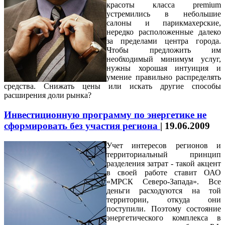
красоты класса premium
устремились в небольшие
салоны и парикмахерские,
нередко расположенные далеко
за пределами центра города.
Чтобы предложить им
необходимый минимум услуг,
нужны хорошая интуиция и
умение правильно распределять
средства. Снижать цены или искать другие способы
расширения доли рынка?
Инвестиционную программу по энергетике не
сформировать без участия региона
|
19.06.2009
Учет интересов регионов и
территориальный принцип
разделения затрат - такой акцент
в своей работе ставит ОАО
«МРСК Северо-Запада». Все
деньги расходуются на той
территории, откуда они
поступили. Поэтому состояние
энергетического комплекса в