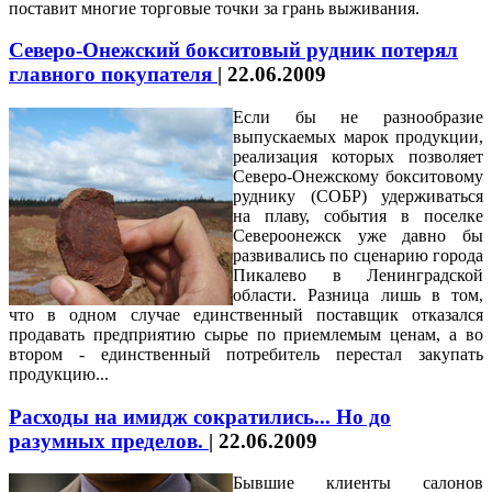
поставит многие торговые точки за грань выживания.
Северо-Онежский бокситовый рудник потерял
главного покупателя
|
22.06.2009
Если бы не разнообразие
выпускаемых марок продукции,
реализация которых позволяет
Северо-Онежскому бокситовому
руднику (СОБР) удерживаться
на плаву, события в поселке
Североонежск уже давно бы
развивались по сценарию города
Пикалево в Ленинградской
области. Разница лишь в том,
что в одном случае единственный поставщик отказался
продавать предприятию сырье по приемлемым ценам, а во
втором - единственный потребитель перестал закупать
продукцию...
Расходы на имидж сократились... Но до
разумных пределов.
|
22.06.2009
Бывшие клиенты салонов