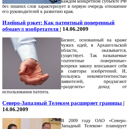
каждом конкретном субъекте РФ
без лишних слов характеризует в первую очередь отношение
его руководителей к развитию края.
Идейный рэкет: Как патентный поверенный
обманул изобретателя
|
14.06.2009
Бизнес, основанный на краже
чужих идей, в Архангельской
области, оказывается,
существует. Так называемые
«патентные поверенные»
вопреки закону вписывают себя
в соавторы изобретений. И,
пользуясь некомпетентностью
заявителей, предлагают
«разделить» доход от
использования патента
.
Северо-Западный Телеком расширяет границы
|
14.06.2009
В 2009 году ОАО «Северо-
Западный Телеком» планирует