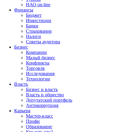
НАО on-line
Финансы
Бюджет
Инвестиции
Банки
Страхование
Налоги
Советы аудитора
Бизнес
Компании
Малый бизнес
Конфликты
Торговля
Исследования
Технологии
Власть
Бизнес и власть
Власть и общество
Депутатский портфель
Антикоррупция
Карьера
Мастер-класс
Профи
Образование
Кто есть кто?