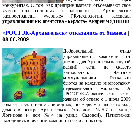
конкурентах. О том, как предприниматели отвоевывают свое
«место под солнцем» и насколько в Архангельске
распространены «черные» PR-технологии, рассказал
управляющий PR-агентства «Берлога» Андрей ЧУДИНОВ
.
«РОСТЭК-Архангельск» отказалась от бизнеса
|
08.06.2009
Добровольный отказ
управляющей компании от
домов - для Архангельска случай
редкий, если не сказать
уникальный. Частные
коммунальщики буквально
бьются за каждую многоэтажку,
переманивают жильцов. А
«РОСТЭК-Архангельск» сама
заявила об отказе с 1 июля 2009
года от трёх вполне ликвидных, по меркам нашего города,
домов в центре Архангельска (это дома №5,7 на улице
Логинова и дом №4 на улице Садовой). Пятиэтажки
находились в ведении компании всего лишь год.