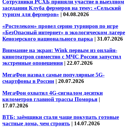
Сотрудники РСХБ приняли участие в выездном
заседании Клуба фермеров на тему: «Сельский
туризм для фермеров»
|
04.08.2026
«Ростелеком» провел серию турниров по игре
«БезОпасный интернет» в экологическом лагере
Кенозерского национального парка
|
31.07.2026
Внимание на экран: Wink первым из онлайн-
кинотеатров совместно с МЧС России запустил
экстренные оповещения
|
22.07.2026
МегаФон назвал самые популярные 5G-
смартфоны в России
|
20.07.2026
МегаФон охватил 4G-сигналом десятки
километров главной трассы Поморья
|
17.07.2026
ВТБ: заёмщики стали чаще покупать готовые
частные дома, чем строить
|
14.07.2026