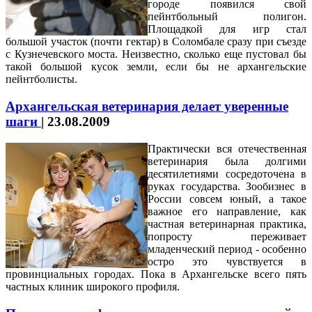
городе появился свой
пейнтбольный полигон.
Площадкой для игр стал
большой участок (почти гектар) в Соломбале сразу при съезде
с Кузнечевского моста. Неизвестно, сколько еще пустовал бы
такой большой кусок земли, если бы не архангельские
пейнтболисты.
Архангельская ветеринария делает уверенные
шаги
|
23.08.2009
Практически вся отечественная
ветеринария была долгими
десятилетиями сосредоточена в
руках государства. Зообизнес в
России совсем юный, а такое
важное его направление, как
частная ветеринарная практика,
попросту переживает
младенческий период - особенно
остро это чувствуется в
провинциальных городах. Пока в Архангельске всего пять
частных клиник широкого профиля.