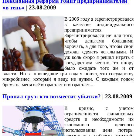
Пенсионная реформа гонит предпринимателей
«в тень»
|
23.08.2009
В 2006 году я зарегистрировался
в качестве индивидуального
предпринимателя.
Зарегистрировался не для того,
чтобы деньгами большими
ворочать, а для того, чтобы свои
доходы сделать легальными. И
уж коль скоро я решил играть с
государством честно, то впору
было ожидать того же и от
власти. Но за прошедшие три года я понял, что государству
микробизнес, который я веду, не нужен. С каждым годом
бремя на меня всё возрастает и возрастает...
Пропал груз: кто возместит убытки?
|
23.08.2009
В кризис, с учетом
ограниченности финансовых
средств и необходимости их
экономного целевого
использования, цена потерь,
связанных с гибелью, утратой,