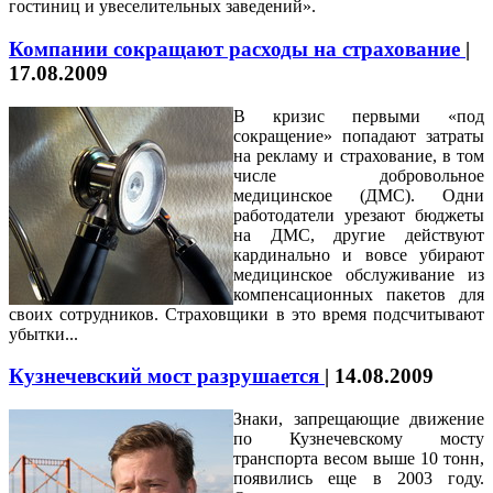
гостиниц и увеселительных заведений».
Компании сокращают расходы на страхование
|
17.08.2009
В кризис первыми «под
сокращение» попадают затраты
на рекламу и страхование, в том
числе добровольное
медицинское (ДМС). Одни
работодатели урезают бюджеты
на ДМС, другие действуют
кардинально и вовсе убирают
медицинское обслуживание из
компенсационных пакетов для
своих сотрудников. Страховщики в это время подсчитывают
убытки...
Кузнечевский мост разрушается
|
14.08.2009
Знаки, запрещающие движение
по Кузнечевскому мосту
транспорта весом выше 10 тонн,
появились еще в 2003 году.