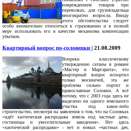
повреждением товаров при
перевозках, для грузовладельца
многократно возросла. Ввиду
этого обстоятельства следует
особо внимательно относиться к страхованию и в полной
мере использовать его в качестве механизма компенсации
убытков.
Квартирный вопрос по-соловецки
|
21.08.2009
Вопреки классическому
утверждению сатаны в романе
«Мастер и Маргарита», что
квартирный вопрос испортил
только москвичей, эта же
проблема сильно портит и
православные Соловки. А всё
потому, что с 2003 года здесь не
выделено ни одного земельного
участка под какое-либо
строительство, несмотря на заявления о том, что на Соловках
«идёт хаотическая распродажа земель под частные дачи,
гостиницы и увеселительные заведения».
Н
ет
здесь
«хаотической распродажи» - нет и новых «частных дач,