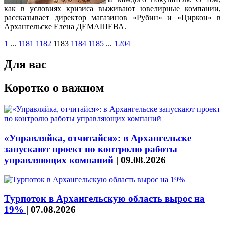
как в условиях кризиса выживают ювелирные компании,
рассказывает
директор магазинов «Рубин» и «Циркон» в
Архангельске Елен
а
ДЕМАШЕВА.
1
...
1181
1182
1183
1184
1185
...
1204
Для вас
Коротко о важном
«Управляйка, отчитайся»: в Архангельске
запускают проект по контролю работы
управляющих компаний
|
09.08.2026
Турпоток в Архангельскую область вырос на
19%
|
07.08.2026