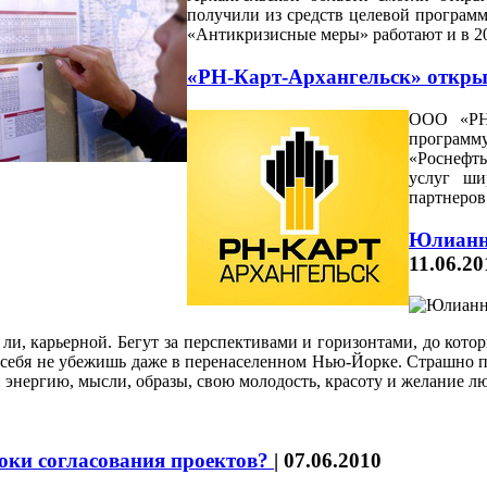
получили из средств целевой програм
«Антикризисные меры» работают и в 
«РН-Карт-Архангельск» откры
ООО «РН-
программу
«Роснефть
услуг ши
партнеров
Юлианна
11.06.20
ли, карьерной. Бегут за перспективами и горизонтами, до котор
т себя не убежишь даже в перенаселенном Нью-Йорке. Страшно п
ой энергию, мысли, образы, свою молодость, красоту и желание лю
роки согласования проектов?
|
07.06.2010