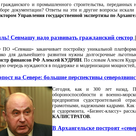
 гражданского и промышленного строительства, переданных н
сборе документации? Ответы на эти и другие вопросы искал
ектором Управления государственной экспертизы по Арха
иль! Cевмашу надо развивать гражданский сектор
 ПО «Севмаш» заканчивает постройку уникальной платформы
ако для дальнейшего развития нужны долгосрочные льготны
истр финансов РФ Алексей КУДРИН
. По словам Алексея Кудр
ую очередь нуждаются в поддержке и модернизации мощностей, 
пост на Севере: большие перспективы северодвин
Сегодня, как и 300 лет назад, 
обороноспособности и военно-мор
предприятия судостроительной отр
грамотными, надежными кадрами. Как с
и судоремонта, «Бизнес-классу» расск
КАЛИСТРАТОВ
.
В Архангельске построят «сев