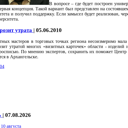
В вопросе – где будет построен униве
первая концепция. Такой вариант был представлен на состоявш
ета и получил поддержку. Если замысел будет реализован, чере
ерситета.
розит утрата
|
05.06.2010
тных мастеров в торговых точках региона несоизмеримо мала
озит утратой многих «визитных карточек» области - изделий и
росписью. По мнению экспертов, сохранить их поможет Цент
тся в Архангельске.
04
%
|
07.08.2026