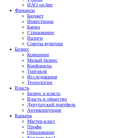
НАО on-line
Финансы
Бюджет
Инвестиции
Банки
Страхование
Налоги
Советы аудитора
Бизнес
Компании
Малый бизнес
Конфликты
Торговля
Исследования
Технологии
Власть
Бизнес и власть
Власть и общество
Депутатский портфель
Антикоррупция
Карьера
Мастер-класс
Профи
Образование
Кто есть кто?