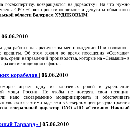
а госэкспертизу, возвращаются на доработку? На что нужно
и члены СРО «Союз проектировщиков» и депутаты областного
нгельской области Валерием ХУДЯКОВЫМ
.
|
06.06.2010
 для работы на арктическом месторождении Приразломное.
е кредиты. Об этом заявил во время посещения «Севмаша»
ина, среди направлений производства, которые на «Севмаше» в
- развитие подводного флота.
ских корабелов
|
06.06.2010
Поморье играет одну из ключевых ролей в укреплении
ской мощи России. Но чтобы не потерять свои позиции,
асли надо своевременно модернизировать и обеспечивать
правляются с этими задачами в Северном центре судостроения
азал
генеральный директор ОАО «ПО «Севмаш» Николай
ерный Гарвард»
|
05.06.2010