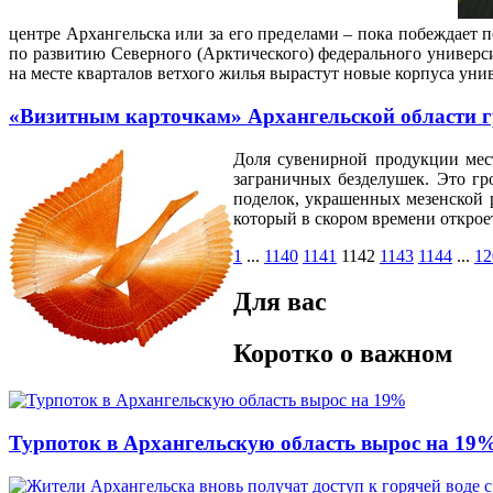
центре Архангельска или за его пределами – пока побеждает 
по развитию Северного (Арктического) федерального университ
на месте кварталов ветхого жилья вырастут новые корпуса унив
«Визитным карточкам» Архангельской области г
Доля сувенирной продукции мес
заграничных безделушек. Это гр
поделок, украшенных мезенской 
который в скором времени открое
1
...
1140
1141
1142
1143
1144
...
12
Для вас
Коротко о важном
Турпоток в Архангельскую область вырос на 19