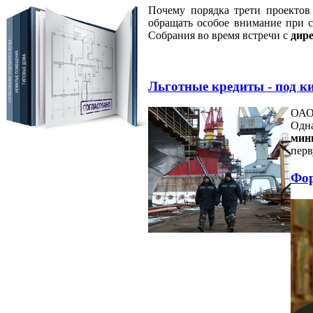
Почему порядка трети проектов
обращать особое внимание при 
Собрания во время встречи с
дир
Льготные кредиты - под к
ОАО
Одн
мин
перв
Фор