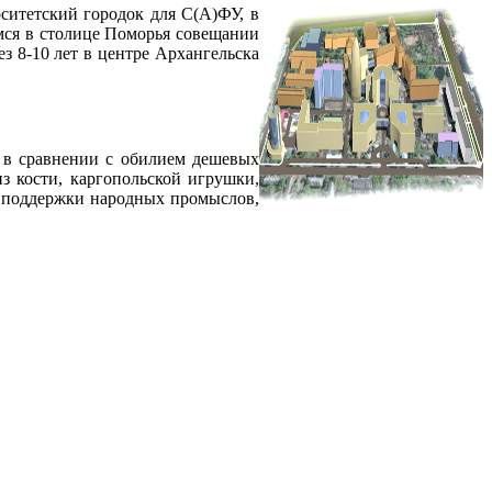
рситетский городок для С(А)ФУ, в
емся в столице Поморья совещании
з 8-10 лет в центре Архангельска
 в сравнении с обилием дешевых
з кости, каргопольской игрушки,
р поддержки народных промыслов,