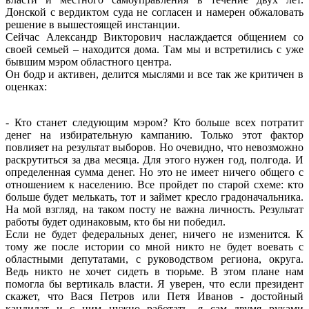
Донской с вердиктом суда не согласен и намерен обжаловать
решение в вышестоящей инстанции.
Сейчас Александр Викторович наслаждается общением со
своей семьей – находится дома. Там мы и встретились с уже
бывшим мэром областного центра.
Он бодр и активен, делится мыслями и все так же критичен в
оценках:
- Кто станет следующим мэром? Кто больше всех потратит
денег на избирательную кампанию. Только этот фактор
повлияет на результат выборов. Но очевидно, что невозможно
раскрутиться за два месяца. Для этого нужен год, полгода. И
определенная сумма денег. Но это не имеет ничего общего с
отношением к населению. Все пройдет по старой схеме: кто
больше будет мелькать, тот и займет кресло градоначальника.
На мой взгляд, на таком посту не важна личность. Результат
работы будет одинаковым, кто бы ни победил.
Если не будет федеральных денег, ничего не изменится. К
тому же после истории со мной никто не будет воевать с
областными депутатами, с руководством региона, округа.
Ведь никто не хочет сидеть в тюрьме. В этом плане нам
помогла бы вертикаль власти. Я уверен, что если президент
скажет, что Вася Петров или Петя Иванов - достойный
кандидат и с ним нужно работать, я сам двумя руками