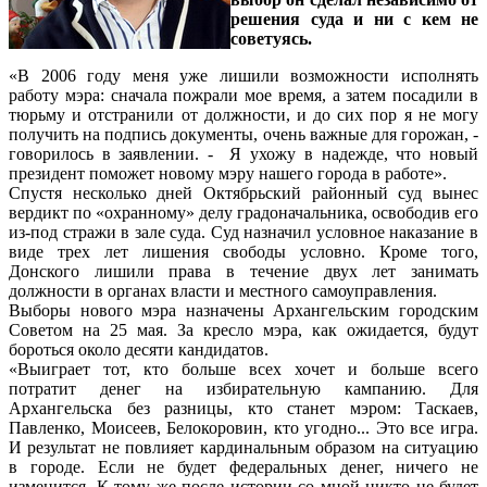
решения суда и ни с кем не
советуясь.
«В 2006 году меня уже лишили возможности исполнять
работу мэра: сначала пожрали мое время, а затем посадили в
тюрьму и отстранили от должности, и до сих пор я не могу
получить на подпись документы, очень важные для горожан, -
говорилось в заявлении. - Я ухожу в надежде, что новый
президент поможет новому мэру нашего города в работе».
Спустя несколько дней Октябрьский районный суд вынес
вердикт по «охранному» делу градоначальника, освободив его
из-под стражи в зале суда. Суд назначил условное наказание в
виде трех лет лишения свободы условно. Кроме того,
Донского лишили права в течение двух лет занимать
должности в органах власти и местного самоуправления.
Выборы нового мэра назначены Архангельским городским
Советом на 25 мая. За кресло мэра, как ожидается, будут
бороться около десяти кандидатов.
«Выиграет тот, кто больше всех хочет и больше всего
потратит денег на избирательную кампанию. Для
Архангельска без разницы, кто станет мэром: Таскаев,
Павленко, Моисеев, Белокоровин, кто угодно... Это все игра.
И результат не повлияет кардинальным образом на ситуацию
в городе. Если не будет федеральных денег, ничего не
изменится. К тому же после истории со мной никто не будет