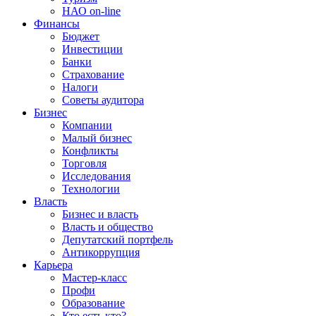
НАО on-line
Финансы
Бюджет
Инвестиции
Банки
Страхование
Налоги
Советы аудитора
Бизнес
Компании
Малый бизнес
Конфликты
Торговля
Исследования
Технологии
Власть
Бизнес и власть
Власть и общество
Депутатский портфель
Антикоррупция
Карьера
Мастер-класс
Профи
Образование
Кто есть кто?