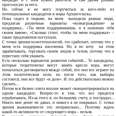
проголосую за него.
Но сейчас я не могу поручиться за кого-либо из
потенциальных кандидатов в мэры Архангельска.
Пока сидел в тюрьме, на меня выходили разные люди,
предлагая различные варианты «вознаграждения» за
поддержку... «Ты меня поддерживаешь, и я назначаю тебя
своим замом», «Сколько стоит, чтобы ты меня поддержал» –
такие предложения поступали.
С точки зрения политтехнологий, это сработает, потому что у
меня есть поддержка населения. Но я не хочу на этом
зарабатывать, торговать своим лицом и телом, потому что я
перестану себя уважать.
Есть несколько вариантов развития событий... Те кандидаты,
которые теоретически могут занять кресло мэра, могут
попытаться договориться между собой, что они все играют на
этом политическом поле, но после того, как выборы
состоятся, они все будут «в доле». И это действительно можно
сделать...
Потом вся бизнес-элита вполне может сконцентрироваться на
одном кандидате. Вопрос-то в том, что все придется
отрабатывать. Из-за этого я, по большому счету, и пострадал...
Никто мне денег не давал, и никого я не покрывал. С точки
зрения выживаемости это неправильно... Поэтому ждать
какой-то активности от следующего мэра – нельзя.