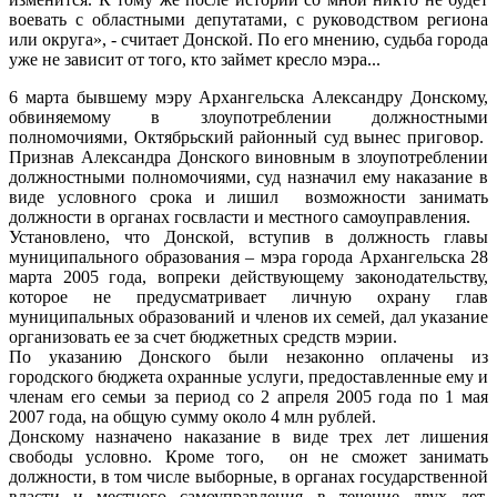
воевать с областными депутатами, с руководством региона
или округа», - считает Донской. По его мнению, судьба города
уже не зависит от того, кто займет кресло мэра...
6 марта бывшему мэру Архангельска Александру Донскому,
обвиняемому в злоупотреблении должностными
полномочиями, Октябрьский районный суд вынес приговор.
Признав Александра Донского виновным в злоупотреблении
должностными полномочиями, суд назначил ему наказание в
виде условного срока и лишил возможности занимать
должности в органах госвласти и местного самоуправления.
Установлено, что Донской, вступив в должность главы
муниципального образования – мэра города Архангельска 28
марта 2005 года, вопреки действующему законодательству,
которое не предусматривает личную охрану глав
муниципальных образований и членов их семей, дал указание
организовать ее за счет бюджетных средств мэрии.
По указанию Донского были незаконно оплачены из
городского бюджета охранные услуги, предоставленные ему и
членам его семьи за период со 2 апреля 2005 года по 1 мая
2007 года, на общую сумму около 4 млн рублей.
Донскому назначено наказание в виде трех лет лишения
свободы условно. Кроме того, он не сможет занимать
должности, в том числе выборные, в органах государственной
власти и местного самоуправления в течение двух лет.