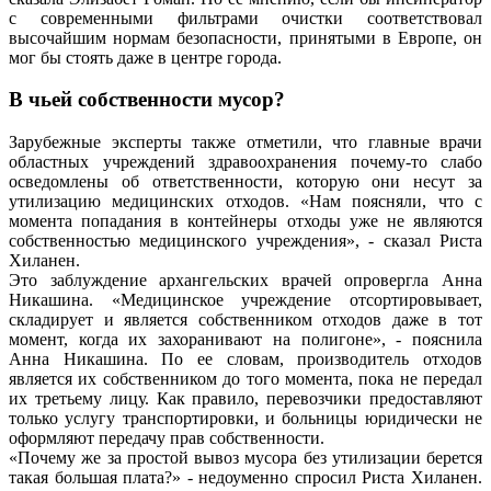
с современными фильтрами очистки соответствовал
высочайшим нормам безопасности, принятыми в Европе, он
мог бы стоять даже в центре города.
В чьей собственности мусор?
Зарубежные эксперты также отметили, что главные врачи
областных учреждений здравоохранения почему-то слабо
осведомлены об ответственности, которую они несут за
утилизацию медицинских отходов. «Нам поясняли, что с
момента попадания в контейнеры отходы уже не являются
собственностью медицинского учреждения», - сказал Риста
Хиланен.
Это заблуждение архангельских врачей опровергла Анна
Никашина. «Медицинское учреждение отсортировывает,
складирует и является собственником отходов даже в тот
момент, когда их захоранивают на полигоне», - пояснила
Анна Никашина. По ее словам, производитель отходов
является их собственником до того момента, пока не передал
их третьему лицу. Как правило, перевозчики предоставляют
только услугу транспортировки, и больницы юридически не
оформляют передачу прав собственности.
«Почему же за простой вывоз мусора без утилизации берется
такая большая плата?» - недоуменно спросил Риста Хиланен.