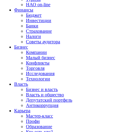
НАО on-line
Финансы
Бюджет
Инвестиции
Банки
Страхование
Налоги
Советы аудитора
Бизнес
Компании
Малый бизнес
Конфликты
Торговля
Исследования
Технологии
Власть
Бизнес и власть
Власть и общество
Депутатский портфель
Антикоррупция
Карьера
Мастер-класс
Профи
Образование
Кто есть кто?