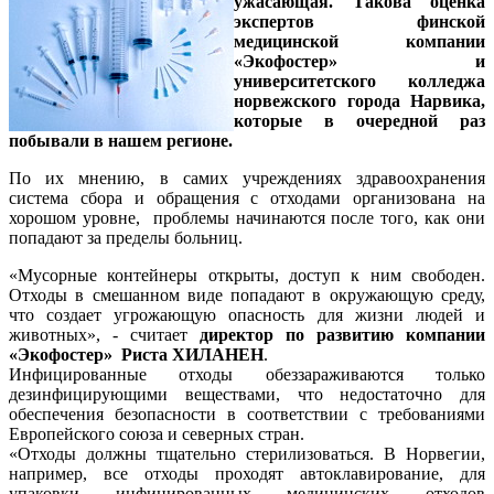
ужасающая. Такова оценка
экспертов финской
медицинской компании
«Экофостер» и
университетского колледжа
норвежского города Нарвика,
которые в очередной раз
побывали в нашем регионе.
По их мнению, в самих учреждениях здравоохранения
система сбора и обращения с отходами организована на
хорошом уровне, проблемы начинаются после того, как они
попадают за пределы больниц.
«Мусорные контейнеры открыты, доступ к ним свободен.
Отходы в смешанном виде попадают в окружающую среду,
что создает угрожающую опасность для жизни людей и
животных», - считает
директор по развитию компании
«Экофостер» Риста ХИЛАНЕН
.
Инфицированные отходы обеззараживаются только
дезинфицирующими веществами, что недостаточно для
обеспечения безопасности в соответствии с требованиями
Европейского союза и северных стран.
«Отходы должны тщательно стерилизоваться. В Норвегии,
например, все отходы проходят автоклавирование, для
упаковки инфицированных медицинских отходов