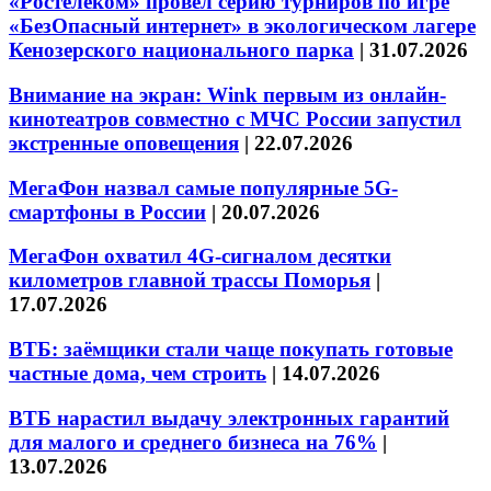
«Ростелеком» провел серию турниров по игре
«БезОпасный интернет» в экологическом лагере
Кенозерского национального парка
|
31.07.2026
Внимание на экран: Wink первым из онлайн-
кинотеатров совместно с МЧС России запустил
экстренные оповещения
|
22.07.2026
МегаФон назвал самые популярные 5G-
смартфоны в России
|
20.07.2026
МегаФон охватил 4G-сигналом десятки
километров главной трассы Поморья
|
17.07.2026
ВТБ: заёмщики стали чаще покупать готовые
частные дома, чем строить
|
14.07.2026
ВТБ нарастил выдачу электронных гарантий
для малого и среднего бизнеса на 76%
|
13.07.2026