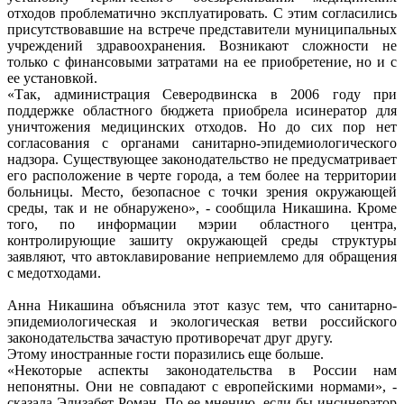
отходов проблематично эксплуатировать. С этим согласились
присутствовавшие на встрече представители муниципальных
учреждений здравоохранения. Возникают сложности не
только с финансовыми затратами на ее приобретение, но и с
ее установкой.
«Так, администрация Северодвинска в 2006 году при
поддержке областного бюджета приобрела исинератор для
уничтожения медицинских отходов. Но до сих пор нет
согласования с органами санитарно-эпидемиологического
надзора. Существующее законодательство не предусматривает
его расположение в черте города, а тем более на территории
больницы. Место, безопасное с точки зрения окружающей
среды, так и не обнаружено», - сообщила Никашина. Кроме
того, по информации мэрии областного центра,
контролирующие зашиту окружающей среды структуры
заявляют, что автоклавирование неприемлемо для обращения
с медотходами.
Анна Никашина объяснила этот казус тем, что санитарно-
эпидемиологическая и экологическая ветви российского
законодательства зачастую противоречат друг другу.
Этому иностранные гости поразились еще больше.
«Некоторые аспекты законодательства в России нам
непонятны. Они не совпадают с европейскими нормами», -
сказала Элизабет Роман. По ее мнению, если бы инсинератор