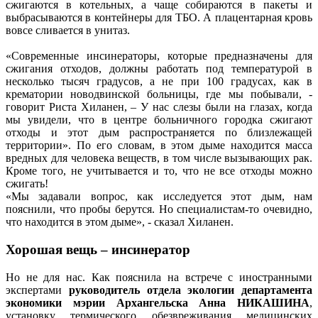
сжигаются в котельных, а чаще собираются в пакеты и
выбрасываются в контейнеры для ТБО. А плацентарная кровь
вовсе сливается в унитаз.
«Современные инсинераторы, которые предназначены для
сжигания отходов, должны работать под температурой в
несколько тысяч градусов, а не при 100 градусах, как в
крематории новодвинской больницы, где мы побывали, -
говорит Риста Хиланен, – У нас слезы были на глазах, когда
мы увидели, что в центре больничного городка сжигают
отходы и этот дым распространяется по близлежащей
территории». По его словам, в этом дыме находится масса
вредных для человека веществ, в том числе вызывающих рак.
Кроме того, не учитывается и то, что не все отходы можно
сжигать!
«Мы задавали вопрос, как исследуется этот дым, нам
пояснили, что пробы берутся. Но специалистам-то очевидно,
что находится в этом дыме», - сказал Хиланен.
Хорошая вещь – инсинератор
Но не для нас. Как пояснила на встрече с иностранными
экспертами
руководитель отдела экологии департамента
экономики мэрии Архангельска Анна НИКАШИНА
,
установку термического обезвреживания медицинских