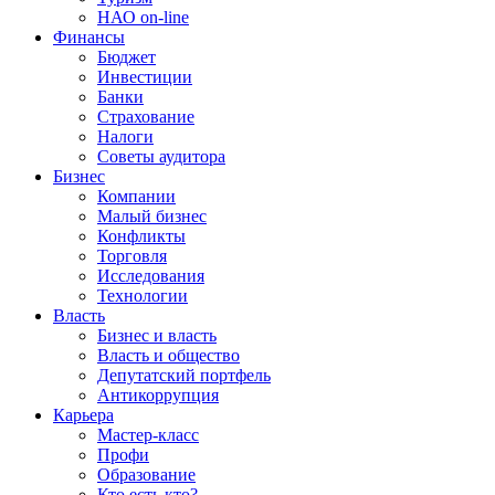
НАО on-line
Финансы
Бюджет
Инвестиции
Банки
Страхование
Налоги
Советы аудитора
Бизнес
Компании
Малый бизнес
Конфликты
Торговля
Исследования
Технологии
Власть
Бизнес и власть
Власть и общество
Депутатский портфель
Антикоррупция
Карьера
Мастер-класс
Профи
Образование
Кто есть кто?