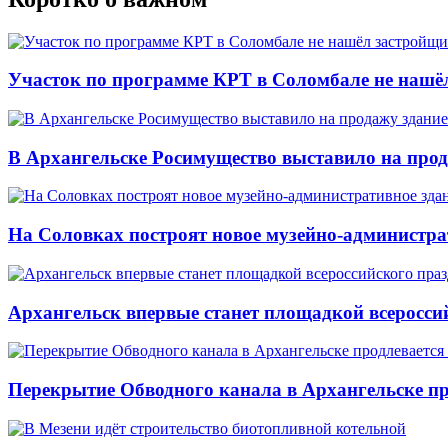
Участок по программе КРТ в Соломбале не нашё
В Архангельске Росимущество выставило на про
На Соловках построят новое музейно-администра
Архангельск впервые станет площадкой всеросси
Перекрытие Обводного канала в Архангельске про