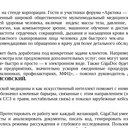
на стенде корпорации. Гости и участники форума «Арктика — 
ленный широкой общественности мультимодальный медицински
ей здоровья человека, включая индекс массы тела, давление, 
ологии, как компьютерное зрение, машинное обучение и диста
 частоты сердечных сокращений, дыхания и насыщения крови 
ктного сканирования лица человека для быстрого чек-апа т
комендациями по обращению к врачу для более детального обсле
ет быть доработана под конкретные задачи клиентов. Наприме
осмотра или предложения дополнительных услуг; они могут заня
я» быстро и просто — в электронном виде. Также GigaDoc будет
а предприятиях, значительно ускорив ежедневные процедур
иклиниках, профилакториях, МФЦ», - пояснил руководитель 
ЛИСОВСКИЙ.
ской медицины и как искусственный интеллект поможет с ними
бозначил ключевые барьеры, связанные с этим направлением (э
я ССЗ и травм, нестабильная связь) и показал зарубежные кейс
 Протестировать ее работу мог каждый желающий. GigaChat умее
ксты и анализировать документы, писать код, генерировать и
ились режимы рассуждения и глубокого исследования. Пользов