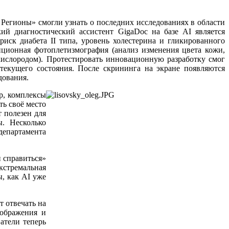
Регионы» смогли узнать о последних исследованиях в области
й диагностический ассистент GigaDoc на базе AI является
риск диабета II типа, уровень холестерина и гликированного
нционная фотоплетизмография (анализ изменения цвета кожи,
кислородом). Протестировать инновационную разработку смог
екущего состояния. После скрининга на экране появляются
дования.
р, комплексы
ть своё место
 полезен для
ы. Несколько
департамента
 справиться»
кстремальная
ы, как AI уже
т отвечать на
зображения и
атели теперь