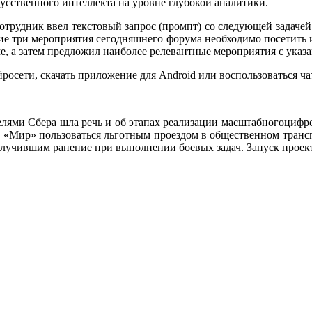
кусственного интеллекта на уровне глубокой аналитики.
отрудник ввел текстовый запрос (промпт) со следующей задачей
ие три мероприятия сегодняшнего форума необходимо посетить и 
, а затем предложил наиболее релевантные мероприятия с указа
росети, скачать приложение для Android или воспользоваться ча
елями Сбера шла речь и об этапах реализации масштабногоцифро
е «Мир» пользоваться льготным проездом в общественном трансп
учившим ранение при выполнении боевых задач. Запуск проекта