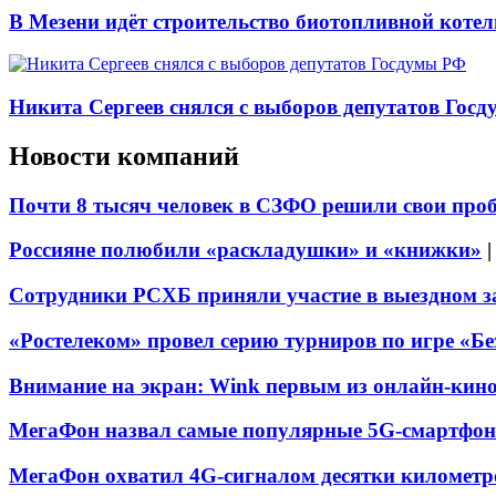
В Мезени идёт строительство биотопливной коте
Никита Сергеев снялся с выборов депутатов Гос
Новости компаний
Почти 8 тысяч человек в СЗФО решили свои про
Россияне полюбили «раскладушки» и «книжки»
Сотрудники РСХБ приняли участие в выездном за
«Ростелеком» провел серию турниров по игре «Б
Внимание на экран: Wink первым из онлайн-кино
МегаФон назвал самые популярные 5G-смартфон
МегаФон охватил 4G-сигналом десятки километр