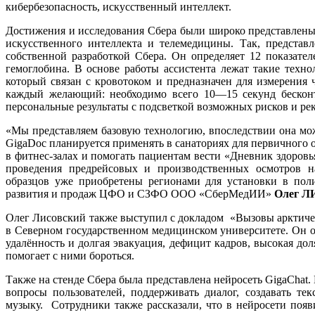
кибербезопасность, искусственный интеллект.
Достижения и исследования Сбера были широко представлены 
искусственного интеллекта и телемедицины. Так, представ
собственной разработкой Сбера. Он определяет 12 показател
гемоглобина. В основе работы ассистента лежат такие техн
который связан с кровотоком и предназначен для измерения
каждый желающий: необходимо всего 10—15 секунд бесконта
персональные результаты с подсветкой возможных рисков и ре
«Мы представляем базовую технологию, впоследствии она мож
GigaDoc планируется применять в санаториях для первичного 
в фитнес-залах и помогать пациентам вести «Дневник здоровь
проведения предрейсовых и производственных осмотров н
образцов уже приобретены регионами для установки в пол
развития и продаж ЦФО и СЗФО ООО «СберМедИИ»
Олег 
Олег Лисовский также выступил с докладом «Вызовы арктиче
в Северном государственном медицинском университете. Он о
удалённость и долгая эвакуация, дефицит кадров, высокая дол
помогает с ними бороться.
Также на стенде Сбера была представлена нейросеть GigaChat.
вопросы пользователей, поддерживать диалог, создавать те
музыку. Сотрудники также рассказали, что в нейросети появ