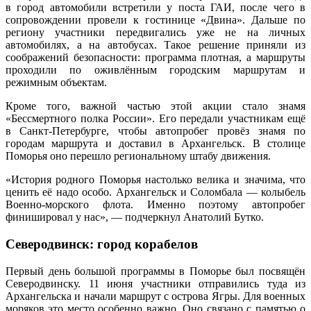
в город автомобили встретили у поста ГАИ, после чего в
сопровождении провели к гостинице «Двина». Дальше по
региону участники передвигались уже не на личных
автомобилях, а на автобусах. Такое решение приняли из
соображений безопасности: программа плотная, а маршруты
проходили по оживлённым городским маршрутам и
режимным объектам.
Кроме того, важной частью этой акции стало знамя
«Бессмертного полка России». Его передали участникам ещё
в Санкт-Петербурге, чтобы автопробег провёз знамя по
городам маршрута и доставил в Архангельск. В столице
Поморья оно перешло региональному штабу движения.
«История родного Поморья настолько велика и значима, что
ценить её надо особо. Архангельск и Соломбала — колыбель
Военно-морского флота. Именно поэтому автопробег
финишировал у нас», — подчеркнул Анатолий Бутко.
Северодвинск: город корабелов
Первый день большой программы в Поморье был посвящён
Северодвинску. 11 июня участники отправились туда из
Архангельска и начали маршрут с острова Ягры. Для военных
моряков это место особенно важно. Оно связано с памятью о