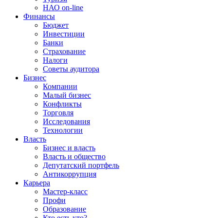
НАО on-line
Финансы
Бюджет
Инвестиции
Банки
Страхование
Налоги
Советы аудитора
Бизнес
Компании
Малый бизнес
Конфликты
Торговля
Исследования
Технологии
Власть
Бизнес и власть
Власть и общество
Депутатский портфель
Антикоррупция
Карьера
Мастер-класс
Профи
Образование
Кто есть кто?