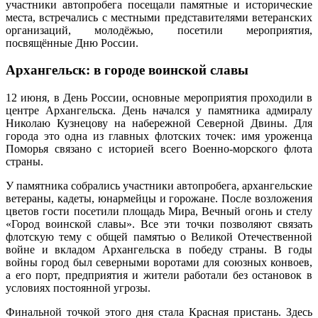
участники автопробега посещали памятные и исторические
места, встречались с местными представителями ветеранских
организаций, молодёжью, посетили мероприятия,
посвящённые Дню России.
Архангельск: в городе воинской славы
12 июня, в День России, основные мероприятия проходили в
центре Архангельска. День начался у памятника адмиралу
Николаю Кузнецову на набережной Северной Двины. Для
города это одна из главных флотских точек: имя уроженца
Поморья связано с историей всего Военно-морского флота
страны.
У памятника собрались участники автопробега, архангельские
ветераны, кадеты, юнармейцы и горожане. После возложения
цветов гости посетили площадь Мира, Вечный огонь и стелу
«Город воинской славы». Все эти точки позволяют связать
флотскую тему с общей памятью о Великой Отечественной
войне и вкладом Архангельска в победу страны. В годы
войны город был северными воротами для союзных конвоев,
а его порт, предприятия и жители работали без остановок в
условиях постоянной угрозы.
Финальной точкой этого дня стала Красная пристань. Здесь