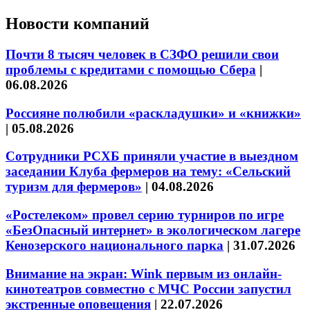
Новости компаний
Почти 8 тысяч человек в СЗФО решили свои
проблемы с кредитами с помощью Сбера
|
06.08.2026
Россияне полюбили «раскладушки» и «книжки»
|
05.08.2026
Сотрудники РСХБ приняли участие в выездном
заседании Клуба фермеров на тему: «Сельский
туризм для фермеров»
|
04.08.2026
«Ростелеком» провел серию турниров по игре
«БезОпасный интернет» в экологическом лагере
Кенозерского национального парка
|
31.07.2026
Внимание на экран: Wink первым из онлайн-
кинотеатров совместно с МЧС России запустил
экстренные оповещения
|
22.07.2026