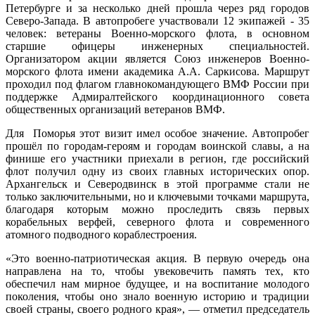
Петербурге и за несколько дней прошла через ряд городов
Северо-Запада. В автопробеге участвовали 12 экипажей - 35
человек: ветераны Военно-морского флота, в основном
старшие офицеры инженерных специальностей.
Организатором акции является Союз инженеров Военно-
морского флота имени академика А.А. Саркисова. Маршрут
проходил под флагом главнокомандующего ВМФ России при
поддержке Адмиралтейского координационного совета
общественных организаций ветеранов ВМФ.
Для Поморья этот визит имел особое значение. Автопробег
прошёл по городам-героям и городам воинской славы, а на
финише его участники приехали в регион, где российский
флот получил одну из своих главных исторических опор.
Архангельск и Северодвинск в этой программе стали не
только заключительными, но и ключевыми точками маршрута,
благодаря которым можно проследить связь первых
корабельных верфей, северного флота и современного
атомного подводного кораблестроения.
«Это военно-патриотическая акция. В первую очередь она
направлена на то, чтобы увековечить память тех, кто
обеспечил нам мирное будущее, и на воспитание молодого
поколения, чтобы оно знало военную историю и традиции
своей страны, своего родного края», — отметил председатель