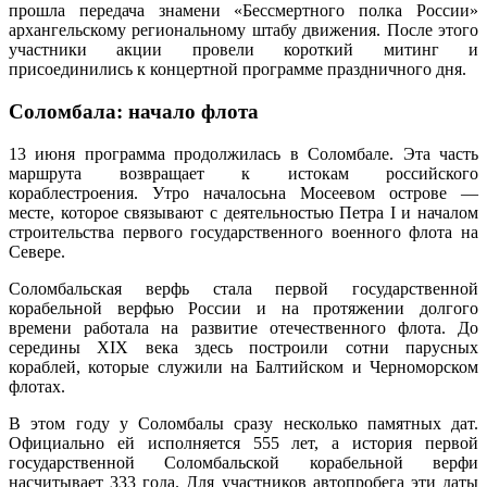
прошла передача знамени «Бессмертного полка России»
архангельскому региональному штабу движения. После этого
участники акции провели короткий митинг и
присоединились к концертной программе праздничного дня.
Соломбала: начало флота
13 июня программа продолжилась в Соломбале. Эта часть
маршрута возвращает к истокам российского
кораблестроения. Утро началосьна Мосеевом острове —
месте, которое связывают с деятельностью Петра I и началом
строительства первого государственного военного флота на
Севере.
Соломбальская верфь стала первой государственной
корабельной верфью России и на протяжении долгого
времени работала на развитие отечественного флота. До
середины XIX века здесь построили сотни парусных
кораблей, которые служили на Балтийском и Черноморском
флотах.
В этом году у Соломбалы сразу несколько памятных дат.
Официально ей исполняется 555 лет, а история первой
государственной Соломбальской корабельной верфи
насчитывает 333 года. Для участников автопробега эти даты