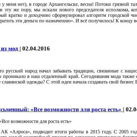
 у меня нет), в городе Архангельске, весна! Потоки грязной та
д, в эту же пору, мы искали нового председателя исполкома, 
рый кратко и доходчиво сформулировал алгоритм городской чи
тратить эти деньги по назначению». И всё получилось! К концу 
 из мод
|
02.04.2016
о русский народ начал забывать традиции, связанные с нацио
 проникало в наш отдаленный край. Сегодняшняя мода также с
е славянской одежды? С этой идеи начала создавать свой бизн
сьменный: «Все возможности для роста есть»
|
02.0
 АК «Алроса», подводит итоги работы в 2015 году. С 2005 го