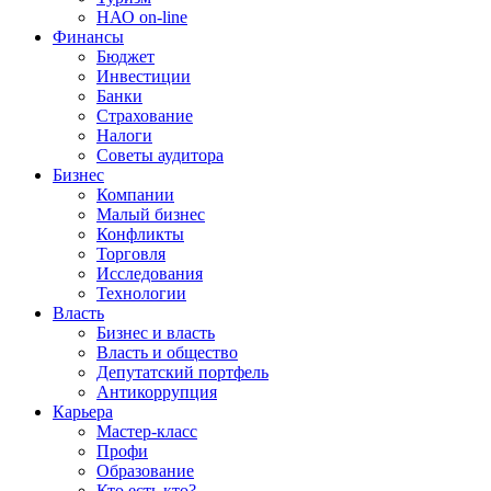
НАО on-line
Финансы
Бюджет
Инвестиции
Банки
Страхование
Налоги
Советы аудитора
Бизнес
Компании
Малый бизнес
Конфликты
Торговля
Исследования
Технологии
Власть
Бизнес и власть
Власть и общество
Депутатский портфель
Антикоррупция
Карьера
Мастер-класс
Профи
Образование
Кто есть кто?