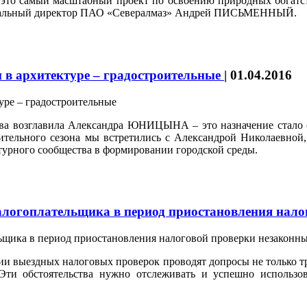
 это самый масштабный проект по освоению природных богатств
енеральный директор ПАО «Севералмаз» Андрей ПИСЬМЕННЫЙ.
 в архитектуре – градостроительные
|
01.04.2016
ства возглавила Александра ЮНИЦЫНА – это назначение стало 
ельного сезона мы встретились с Александрой Николаевной, 
турного сообщества в формировании городской среды.
алогоплательщика в период приостановления нал
ии выездных налоговых проверок проводят допросы не только тр
Эти обстоятельства нужно отслеживать и успешно использов