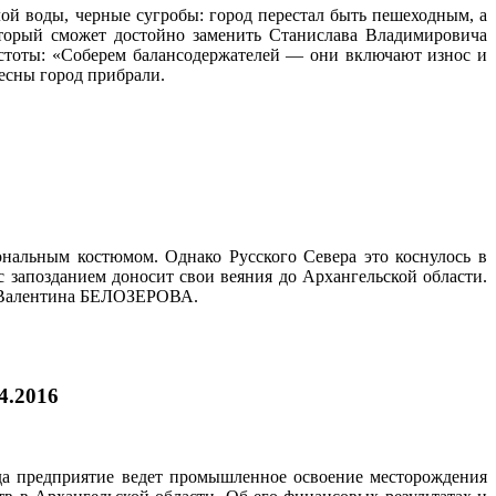
лой воды, черные сугробы: город перестал быть пешеходным, а
который сможет достойно заменить Станислава Владимировича
стоты: «Соберем балансодержателей — они включают износ и
весны город прибрали.
нальным костюмом. Однако Русского Севера это коснулось в
 запозданием доносит свои веяния до Архангельской области.
ес Валентина БЕЛОЗЕРОВА.
4.2016
да предприятие ведет промышленное освоение месторождения