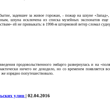
обытие, задевшее за живое горожан, - пожар на шхуне «Запад»
чным, шхуна исключена из списка музейных экспонатов еще 
твам» ей не привыкать: в 1998-м штормовой ветер сломал судну
ведения продовольственного эмбарго развернулась и на «поля
актически ничего не доходило, но со временем появляется все
у же изрядно попутешествовало.
льских улиц
|
02.04.2016