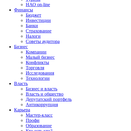
НАО on-line
Финансы
Бюджет
Инвестиции
Банки
Страхование
Налоги
Советы аудитора
Бизнес
Компании
Малый бизнес
Конфликты
Торговля
Исследования
Технологии
Власть
Бизнес и власть
Власть и общество
Депутатский портфель
Антикоррупция
Карьера
Мастер-класс
Профи
Образование
Кто есть кто?